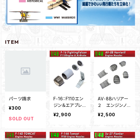
ITEM
パーツ請求
F-16：F110エン
AV-8Bハリアー
ジン＆エアブレ
２ エンジンノズ
¥300
ーキ（1/48）
ル（1/48）
¥2,900
¥2,500
SOLD OUT