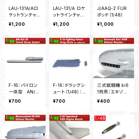
LAU-131A/Aロ
LAU-131/A ロケ
J/AAQ-2 FLIR
ケットランチャー
ットラインチャ
ポッド（1/48）
ｗ/APKWS II 2
ー ２本セット
¥1,200
¥1,200
¥1,000
本セット（1/48）
(1/48)
F-16：パイロン
F-16：ドラッグシ
三式戦闘機 ki6
一体型 AN/AL
ュート（1/48）：
1飛燕：エキゾー
E-50曳航型デコ
タミヤ用
ストノズル（1/4
¥700
¥700
¥400
イシステム（1/4
8）
8）