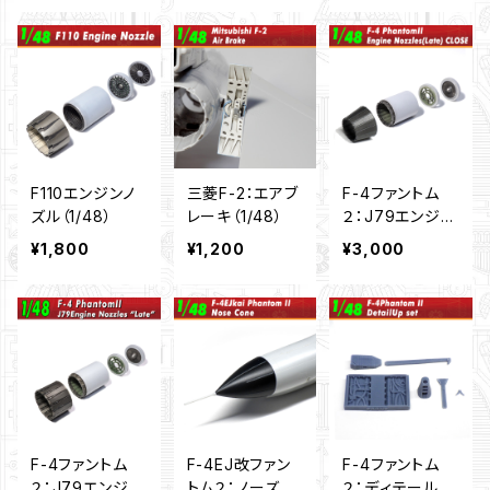
F110エンジンノ
三菱F-2：エアブ
F-4ファントム
ズル（1/48）
レーキ（1/48）
２：J79エンジン
ノズル（後期
¥1,800
¥1,200
¥3,000
型）"クローズタ
イプ”（1/48）
F-4ファントム
F-4EJ改ファン
F-4ファントム
２：J79エンジン
トム２：ノーズコ
２：ディテールア