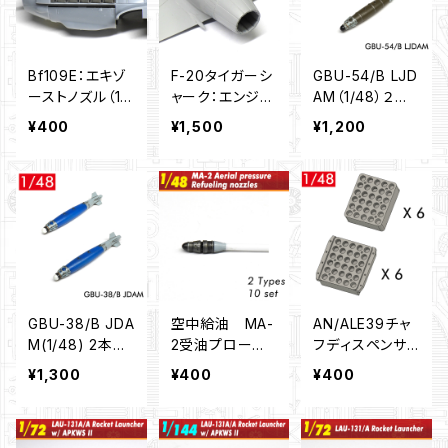
Bf109E：エキゾ
F-20タイガーシ
GBU-54/B LJD
ーストノズル（1/
ャーク：エンジン
AM（1/48）２本
48）
ノズル（1/48）
セット
¥400
¥1,500
¥1,200
GBU-38/B JDA
空中給油 MA-
AN/ALE39チャ
M(1/48) 2本セ
2受油プロー
フディスペンサ
ット
ブ 10個セット
ー12個セット（1/
¥1,300
¥400
¥400
（1/48）
48）