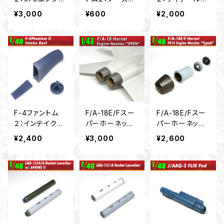
ノズル（後期
ーン（1/48）
ップセット（1/4
¥3,000
¥600
¥2,000
型）”オープンタ
8）
イプ”（1/48）
F-4ファントム
F/A-18E/Fスー
F/A-18E/Fスー
２：インテイクダ
パーホーネット：
パーホーネット：
クト”短縮版”（1/
エンジンノズ
エンジンノズ
¥2,400
¥3,000
¥2,600
48）
ル”オープン”（1/
ル”切り欠き無
48）
し”（1/48）