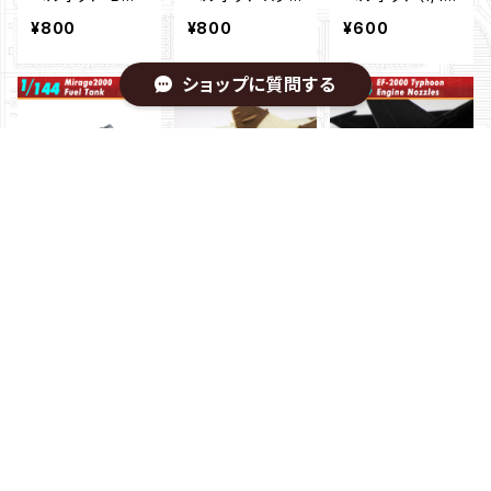
イプ”（1/72）
プ”（1/72）
4） ２個セット
¥800
¥800
¥600
ショップに質問する
キーワードから探す
ミラージュ2000
ミラージュ2000
ユーロファイタ
フューエルタ
エンジンノズ
ータイフーン
ンク（1/144）：F-
ル（1/144）：F-to
エンジンノズル
¥800
¥600
¥600
toys用
ys用
（1/144）：F-toy
s/Platz用
カテゴリから探す
1/144飛行機キット