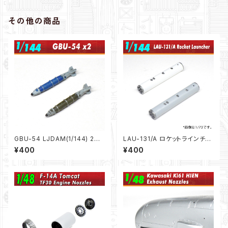
その他の商品
GBU-54 LJDAM(1/144) 2本
LAU-131/A ロケットラインチャ
セット
ー ２本セット(1/144)
¥400
¥400