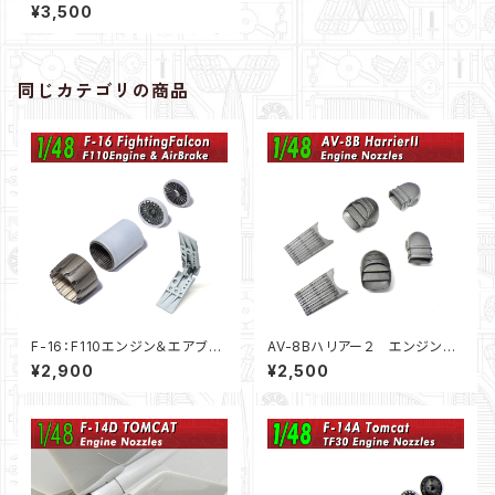
ル（1/48）
¥3,500
同じカテゴリの商品
F-16：F110エンジン＆エアブレ
AV-8Bハリアー２ エンジンノ
ーキ（1/48）
ズル（1/48）
¥2,900
¥2,500