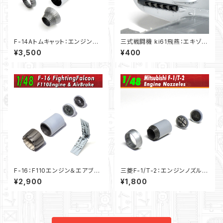
F-14Aトムキャット：エンジンノ
三式戦闘機 ki61飛燕：エキゾー
ズル（1/48）
ストノズル（1/48）
¥3,500
¥400
F-16：F110エンジン＆エアブレ
三菱F-1/T-2：エンジンノズル
ーキ（1/48）
（1/48）
¥2,900
¥1,800