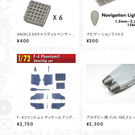
AN/ALE39チャフディスペンサー1
ナビゲーションライトS
2個セット（1/48）
¥400
¥300
F-4ファントムⅡディテールアップセ
アカデミー用：F/A-18E,F
ット（1/72）
ホーネットエンジンノズル”切
¥2,750
¥2,300
無し”（1/72）