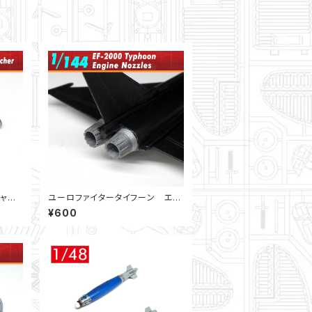
チャ
ユーロファイタータイフーン エン
ジンノズル（1/144）：F-toys/Platz
¥600
用