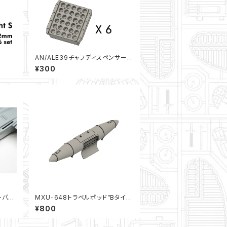
AN/ALE39チャフディスペンサー1
2個セット（1/72）
¥300
スーパー
MXU-648トラベルポッド”Bタイ
り欠き
プ”（1/72）
¥800