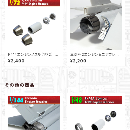
F414エンジンノズル（1/72）：F/
三菱F-2エンジン＆エアブレー
A-18E/F .etc
キ（1/72）
¥2,400
¥2,200
その他の商品