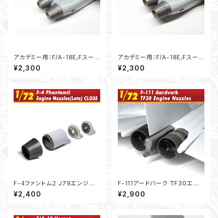
アカデミー用：F/A-18E,Fスーパ
アカデミー用：F/A-18E,Fスーパ
ーホーネットエンジンノズル”切
ーホーネットエンジンノズル”切
¥2,300
¥2,300
り欠き無し”（1/72）
り欠き有り”（1/72）
F-4ファントム２ J79エンジン
F-111アードバーク TF30エン
（後期型）"クローズタイプ"（1/7
ジンノズル（1/72）
¥2,400
¥2,900
2）