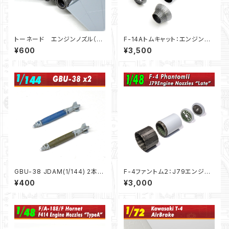
トーネード エンジンノズル（1/1
F-14Aトムキャット：エンジンノ
44）：F-toys/Platz用
ズル（1/48）
¥600
¥3,500
GBU-38 JDAM(1/144) 2本セ
F-4ファントム２：J79エンジン
ット
ノズル（後期型）”オープンタイ
¥400
¥3,000
プ”（1/48）