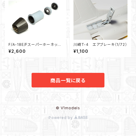
F/A-18E/Fスーパーホーネット：
川崎T-4 エアブレーキ（1/72）
エンジンノズル”切り欠き無
¥2,600
¥1,100
し”（1/48）
商品一覧に戻る
© V1models
Powered by