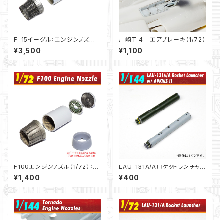
F-15イーグル：エンジンノズ
川崎T-4 エアブレーキ（1/72）
ル”オープンタイプ”（1/48）
¥3,500
¥1,100
F100エンジンノズル（1/72）：F-
LAU-131A/Aロケットランチャ
16..etc
ー ｗ/APKWS II 2本セット（1/1
¥1,400
¥400
44)