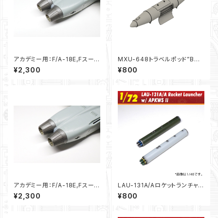
アカデミー用：F/A-18E,Fスーパ
MXU-648トラベルポッド”Bタ
ーホーネットエンジンノズル”切
イプ”（1/72）
¥2,300
¥800
り欠き無し”（1/72）
アカデミー用：F/A-18E,Fスーパ
LAU-131A/Aロケットランチャ
ーホーネットエンジンノズル”切
ー ｗ/APKWS II 2本セット（1/7
¥2,300
¥800
り欠き有り”（1/72）
2)