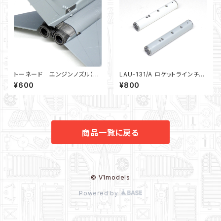
トーネード エンジンノズル（1/1
LAU-131/A ロケットラインチャ
44）：F-toys/Platz用
ー ２本セット(1/72)
¥600
¥800
商品一覧に戻る
© V1models
Powered by