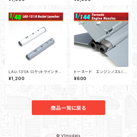
LAU-131/A ロケットラインチャ
トーネード エンジンノズル（1/1
ー ２本セット(1/48)
44）：F-toys/Platz用
¥1,200
¥600
商品一覧に戻る
© V1models