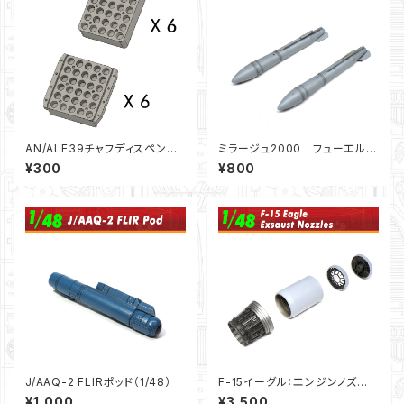
AN/ALE39チャフディスペンサ
ミラージュ2000 フューエルタ
ー12個セット（1/72）
ンク（1/144）：F-toys用
¥300
¥800
J/AAQ-2 FLIRポッド（1/48）
F-15イーグル：エンジンノズ
ル”オープンタイプ”（1/48）
¥1,000
¥3,500