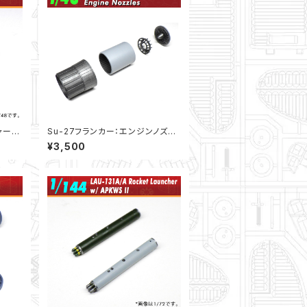
ャー
Su-27フランカー：エンジンノズル
2)
（1/48）
¥3,500