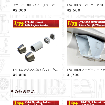
アカデミー用：F/A-18E,Fスーパー
F/A-18Eスーパーホーネッ
ホーネットエンジンノズル”切り欠き
ピット（1/72）
¥2,300
¥2,500
有り”（1/72）
F414エンジンノズル（1/72）：F/A-
F/A-18E/Fスーパーホー
18E/F .etc
インテイクダクト”短縮版”（1/
¥2,400
¥1,700
その他の商品